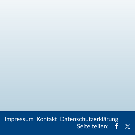
Impressum
Kontakt
Datenschutzerklärung
Share
S
Seite teilen:
Faceb
x