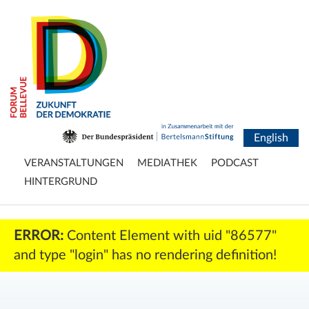
English
VERANSTALTUNGEN
MEDIATHEK
PODCAST
HINTERGRUND
ERROR:
Content Element with uid "86577"
and type "login" has no rendering definition!